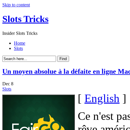
Skip to content
Slots Tricks
Insider Slots Tricks
Home
Slots
Un moyen absolue à la défaite en ligne Mac
Dec
8
Slots
[
English
]
Ce n'est pa
rêve améric