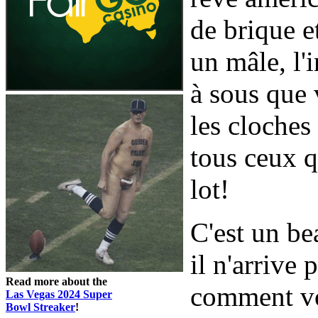
de brique e
un mâle, l'
à sous que 
les cloches
tous ceux q
lot!
C'est un be
il n'arrive
Read more about the
comment vo
Las Vegas 2024 Super
Bowl Streaker
!