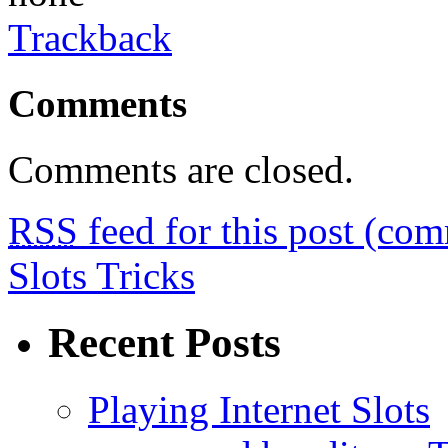
Trackback
Comments
Comments are closed.
RSS
feed for this post (co
Slots Tricks
Recent Posts
Playing Internet Slots