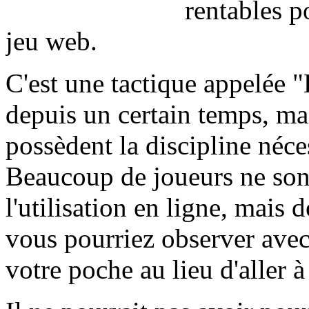
rentables p
jeu web.
C'est une tactique appelée "
depuis un certain temps, m
possèdent la discipline néce
Beaucoup de joueurs ne sont
l'utilisation en ligne, mais 
vous pourriez observer avec
votre poche au lieu d'aller à