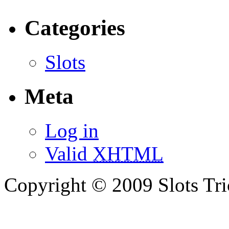
Categories
Slots
Meta
Log in
Valid
XHTML
Copyright © 2009 Slots Tri