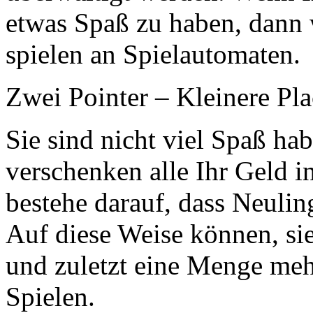
etwas Spaß zu haben, dann 
spielen an Spielautomaten.
Zwei Pointer – Kleinere Pla
Sie sind nicht viel Spaß ha
verschenken alle Ihr Geld i
bestehe darauf, dass Neulin
Auf diese Weise können, si
und zuletzt eine Menge mehr
Spielen.