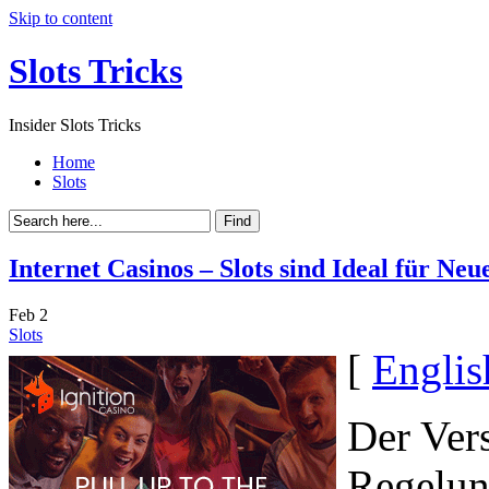
Skip to content
Slots Tricks
Insider Slots Tricks
Home
Slots
Internet Casinos – Slots sind Ideal für Neu
Feb
2
Slots
[
Englis
Der Vers
Regelun