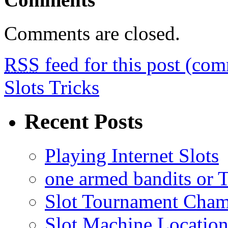
Comments are closed.
RSS
feed for this post (co
Slots Tricks
Recent Posts
Playing Internet Slots
one armed bandits or 
Slot Tournament Cham
Slot Machine Locatio