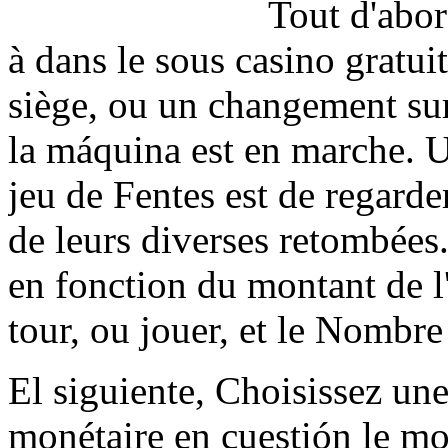
Tout d'abor
à dans le sous casino gratuit
siège, ou un changement sur
la máquina est en marche. U
jeu de Fentes est de regarde
de leurs diverses retombées.
en fonction du montant de l
tour, ou jouer, et le Nombre
El siguiente, Choisissez un
monétaire en cuestión le mon