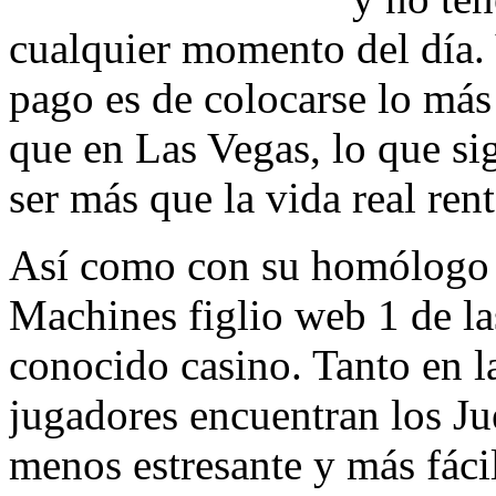
cualquier momento del día.
pago es de colocarse lo más
que en Las Vegas, lo que si
ser más que la vida real re
Así como con su homólogo d
Machines figlio web 1 de l
conocido casino. Tanto en l
jugadores encuentran los 
menos estresante y más fáci