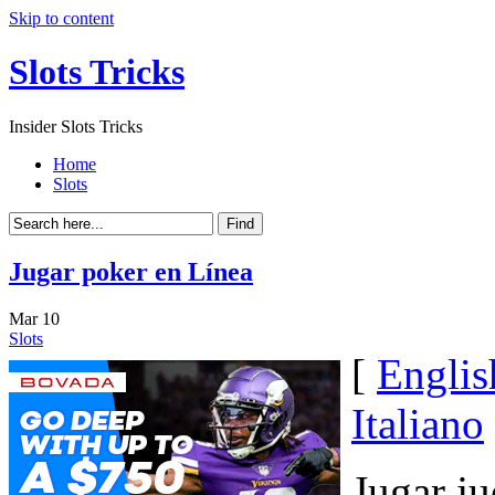
Skip to content
Slots Tricks
Insider Slots Tricks
Home
Slots
Jugar poker en Línea
Mar
10
Slots
[
Englis
Italiano
Jugar j