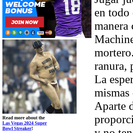
en todo
manera 
Machine
mortero
ranura,
La espe
mismas e
Aparte d
proporci
Read more about the
Las Vegas 2024 Super
Bowl Streaker
!
y no ten