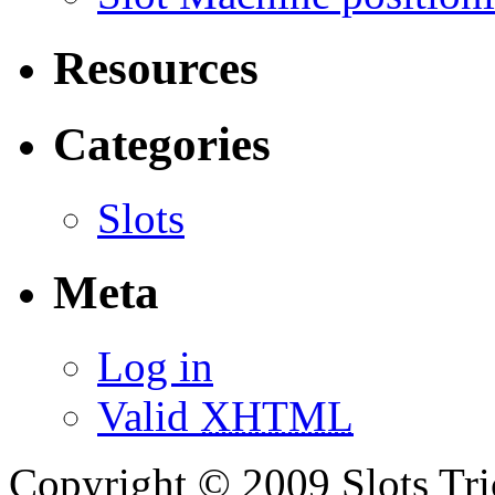
Resources
Categories
Slots
Meta
Log in
Valid
XHTML
Copyright © 2009 Slots Tri