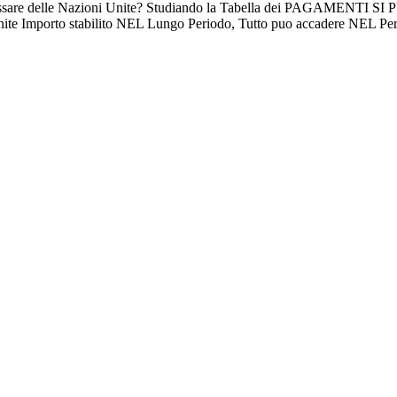
sare delle Nazioni Unite? Studiando la Tabella dei PAGAMENTI SI 
ite Importo stabilito NEL Lungo Periodo, Tutto puo accadere NEL Per