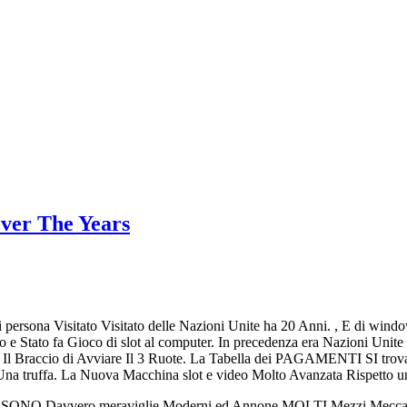
ver The Years
 persona Visitato Visitato delle Nazioni Unite ha 20 Anni. , E di win
ono e Stato fa Gioco di slot al computer. In precedenza era Nazioni Uni
 e Il Braccio di Avviare Il 3 Ruote. La Tabella dei PAGAMENTI SI trov
 Una truffa. La Nuova Macchina slot e video Molto Avanzata Rispetto u
hi SONO Davvero meraviglie Moderni ed Annone MOLTI Mezzi Mecca