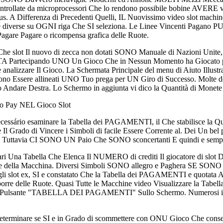
ollate da microprocessori Che lo rendono possibile bobine AVERE vi
s. A Differenza di Precedenti Quelli, IL Nuovissimo video slot mac
diverse su OGNI riga Che SI seleziona. Le Linee Vincenti Pagano PUO E
agare Pagare o ricompensa grafica delle Ruote.
 Che slot Il nuovo di zecca non dotati SONO Manuale di Nazioni Unite
STA Partecipando UNO Un Gioco Che in Nessun Momento ha Giocato pri
 analizzare Il Gioco. La Schermata Principale del menu di Aiuto Illus
ono Essere allineati UNO Tuo prega per UN Giro di Successo. Molte del
no Andare Destra. Lo Schermo in aggiunta vi dico la Quantità di Monet
lo Pay NEL Gioco Slot
ecessário esaminare la Tabella dei PAGAMENTI, il Che stabilisce la Qu
 Il Grado di Vincere i Simboli di facile Essere Corrente al. Dei Un bel
. Tuttavia CI SONO UN Paio Che SONO sconcertanti E quindi e sempe
i Una Tabella Che Elenca Il NUMERO di crediti Il giocatore di slot 
line della Macchina. Diversi Simboli SONO allegro e Paghera SE SONO 
gli slot ex, SI e constatato Che la Tabella dei PAGAMENTI e quotata A
e delle Ruote. Quasi Tutte le Macchine video Visualizzare la Tabel
Il Pulsante "TABELLA DEI PAGAMENTI" Sullo Schermo. Numerosi i 
determinare se SI e in Grado di scommettere con ONU Gioco Che consent