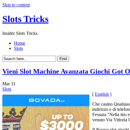
Skip to content
Slots Tricks
Insider Slots Tricks
Home
Slots
Vieni Slot Machine Avanzata Giochi Got O
Mar
31
Slots
[
English
]
Che casino Qualsiasi
indirizzo e di telef
Fessura "Nella tiro
venuto Via Vittoria
Il Nuovo slot-gioc