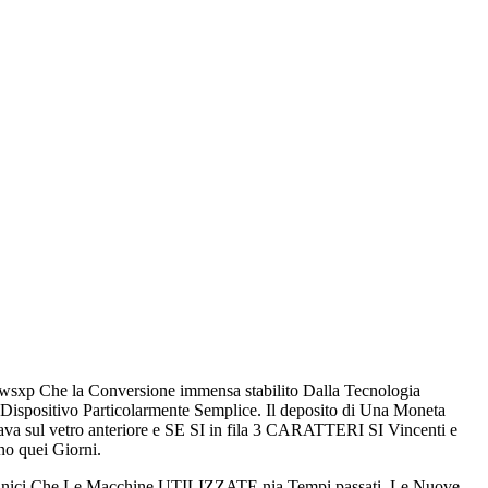
dowsxp Che la Conversione immensa stabilito Dalla Tecnologia
te Dispositivo Particolarmente Semplice. Il deposito di Una Moneta
ava sul vetro anteriore e SE SI in fila 3 CARATTERI SI Vincenti e
no quei Giorni.
nici Che Le Macchine UTILIZZATE nia Tempi passati. Le Nuove