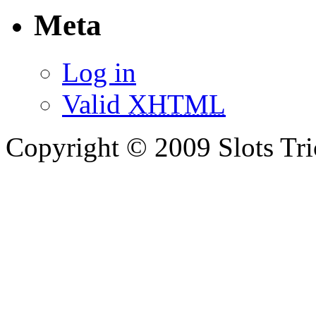
Meta
Log in
Valid
XHTML
Copyright © 2009 Slots Tri