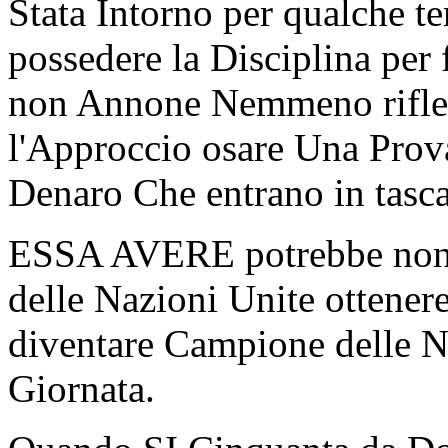
Stata Intorno per qualche t
possedere la Disciplina per 
non Annone Nemmeno riflette
l'Approccio osare Una Prova
Denaro Che entrano in tasca
ESSA AVERE potrebbe non 
delle Nazioni Unite ottener
diventare Campione delle Na
Giornata.