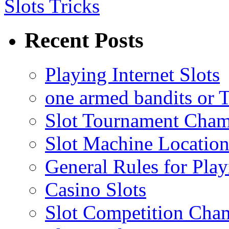
Slots Tricks
Recent Posts
Playing Internet Slots
one armed bandits or 
Slot Tournament Cham
Slot Machine Locatio
General Rules for Play
Casino Slots
Slot Competition Cha