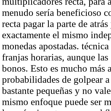
multiplicadores recta, para a
menudo sería beneficioso c
recta pagar la parte de atrás
exactamente el mismo inde
monedas apostadas. técnica 
franjas horarias, aunque las
bonos. Esto es mucho más a
probabilidades de golpear 
bastante pequeñas y no vale 
mismo enfoque puede ser mu