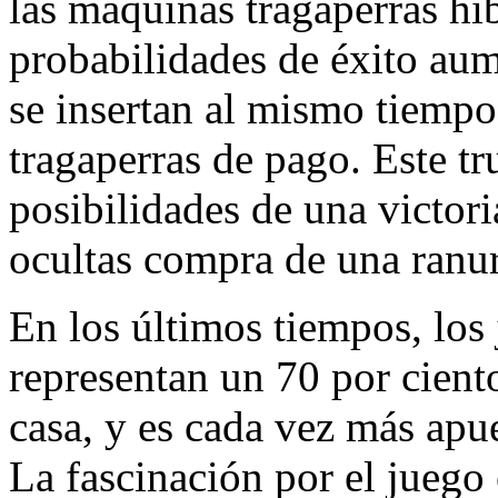
las máquinas tragaperras híb
probabilidades de éxito au
se insertan al mismo tiemp
tragaperras de pago. Este tr
posibilidades de una victori
ocultas compra de una ranu
En los últimos tiempos, lo
representan un 70 por cient
casa, y es cada vez más apu
La fascinación por el juego 