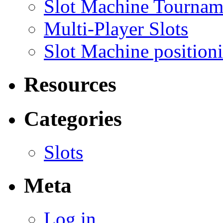
Slot Machine Tournam
Multi-Player Slots
Slot Machine position
Resources
Categories
Slots
Meta
Log in