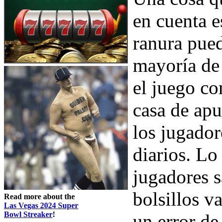
en cuenta e
ranura pued
mayoría de 
el juego co
casa de ap
los jugador
diarios. Lo
jugadores s
bolsillos v
Read more about the
Las Vegas 2024 Super
Bowl Streaker
!
un error de