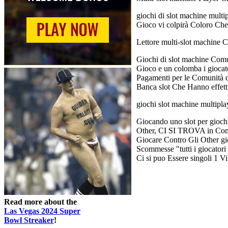
giochi di slot machine multi
Gioco vi colpirà Coloro Che
Lettore multi-slot machine 
Giochi di slot machine Com
Gioco e un colomba i gioca
Pagamenti per le Comunità d
Banca slot Che Hanno effett
giochi slot machine multipla
Giocando uno slot per giochi
Other, CI SI TROVA in Compe
Giocare Contro Gli Other gi
Scommesse "tutti i giocatori
Ci si puo Essere singoli 1 V
Read more about the
Las Vegas 2024 Super
Bowl Streaker
!