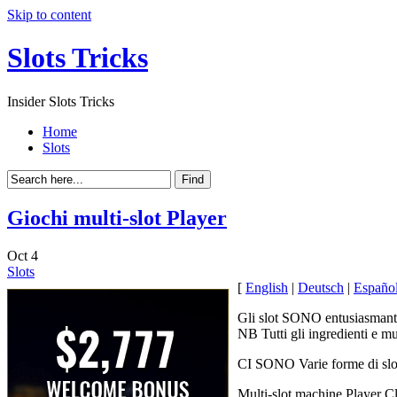
Skip to content
Slots Tricks
Insider Slots Tricks
Home
Slots
Giochi multi-slot Player
Oct
4
Slots
[
English
|
Deutsch
|
Españo
Gli slot SONO entusiasmanti
NB Tutti gli ingredienti e 
CI SONO Varie forme di slot
Multi-slot machine Player Cl