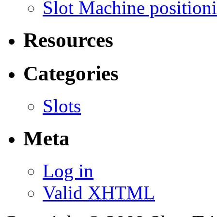
Slot Machine position
Resources
Categories
Slots
Meta
Log in
Valid
XHTML