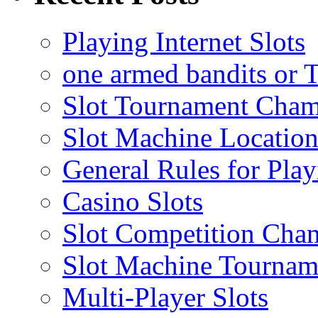
Playing Internet Slots
one armed bandits or 
Slot Tournament Cham
Slot Machine Locatio
General Rules for Play
Casino Slots
Slot Competition Cha
Slot Machine Tournam
Multi-Player Slots