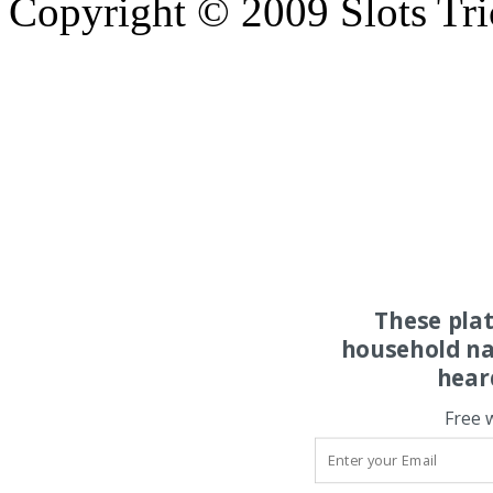
Copyright © 2009 Slots Tri
These pla
household na
hear
Free 