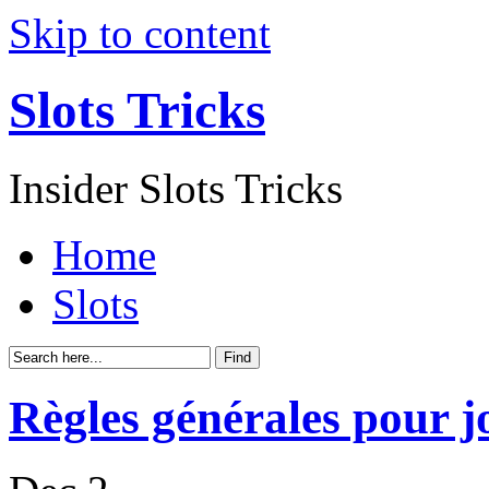
Skip to content
Slots Tricks
Insider Slots Tricks
Home
Slots
Règles générales pour j