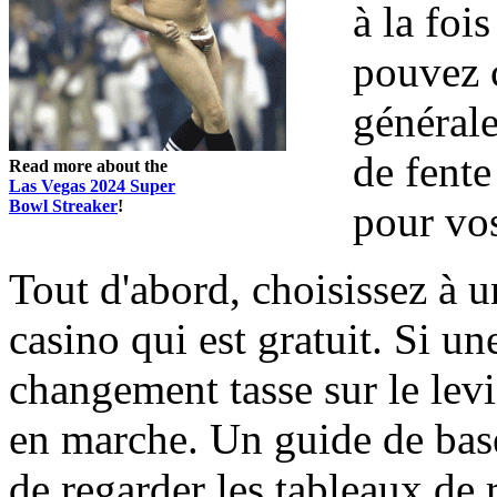
à la foi
pouvez c
générale
de fente
Read more about the
Las Vegas 2024 Super
Bowl Streaker
!
pour vos
Tout d'abord, choisissez à 
casino qui est gratuit. Si un
changement tasse sur le lev
en marche. Un guide de base
de regarder les tableaux de 