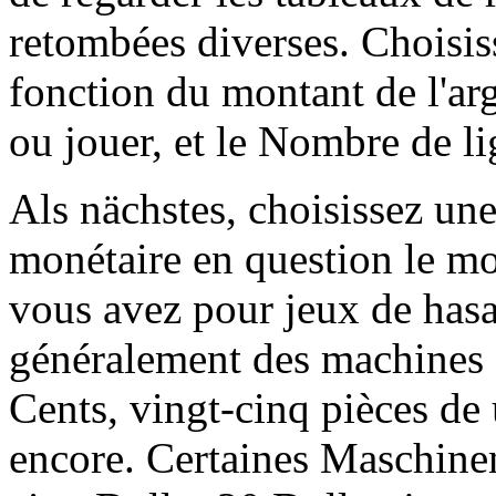
retombées diverses. Choisis
fonction du montant de l'ar
ou jouer, et le Nombre de l
Als nächstes, choisissez un
monétaire en question le mon
vous avez pour jeux de has
généralement des machines q
Cents, vingt-cinq pièces de u
encore. Certaines Maschine