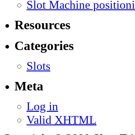
Slot Machine position
Resources
Categories
Slots
Meta
Log in
Valid
XHTML