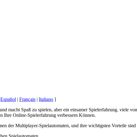
|
Español
|
Français
|
Italiano
]
und macht Spaß zu spielen, aber ein einsamer Spielerfahrung. viele von 
n Ihre Online-Spielerfahrung verbessern Können.
en der Multiplayer-Spielautomaten, und ihre wichtigsten Vorteile sind
schen Spielautomaten