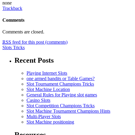
none
Trackback
Comments
Comments are closed.
RSS
feed for this post (comments)
Slots Tricks
Recent Posts
Playing Internet Slots
one armed bandits or Table Games?
Slot Tournament Champions Tricks
Slot Machine Location
General Rules for Playing slot games
Casino Slots
Slot Competition Champions Tricks
Slot Machine Tournament Champions Hints
Multi-Player Slots
Slot Machine positioning
Resources