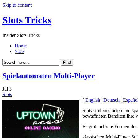
Skip to content
Slots Tricks
Insider Slots Tricks
Home
Slots
Spielautomaten Multi-Player
Jul
3
Slots
[
English
|
Deutsch
|
Españo
Slots sind zu spielen und sp
bewaffneten Banditen Ihre v
Es gibt mehrere Formen der m
klassischen Multi-Player Sp