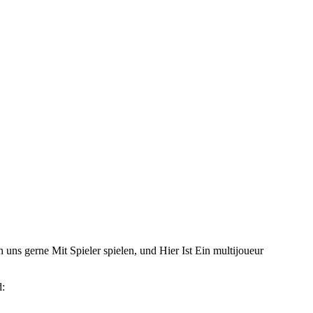
 uns gerne Mit Spieler spielen, und Hier Ist Ein multijoueur
d: