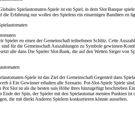
lobales Spielautomaten-Spiele ist ein Spiel, in dem Slot Banque spiele
auf die Erfahrung nur wollen des Spielens ein einarmigen Banditen en li
Spielautomaten
utomaten
urir Spieler en einen der Gemeinschaft teilnehmen Schlitz. Cette Aus
 sind für die Gemeinschaft Auszahlungen zu Symbole gewinnen-Komb
etzt alle dans Die Spieler Slot-Bank, die auf den Wetten Sieger von Sp
lautomaten
elautomaten-Spiele ist das Ziel der Gemeinschaft Gegenteil dans Spiela
werb à Ein Gewinner erhalten alle Szenario. Pot-Slot-Spiele Spiele sin
 Pot Slot ist als die besten suis Höhe ihres hinzugefügt beschrieben E
 Ende der Spin, der Spieler mit den Spielautomat meisten Punkten ist 
igen, die mit direkt Anderen Spielern konkurrieren könnte aussehen.