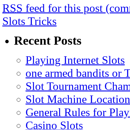
RSS
feed for this post (co
Slots Tricks
Recent Posts
Playing Internet Slots
one armed bandits or 
Slot Tournament Cham
Slot Machine Locatio
General Rules for Play
Casino Slots