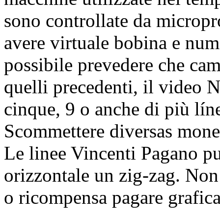
sono controllate da micropr
avere virtuale bobina e num
possibile prevedere che camb
quelli precedenti, il vide
cinque, 9 o anche di più lín
Scommettere diversas monete
Le linee Vincenti Pagano pu
orizzontale un zig-zag. Non
o ricompensa pagare grafica