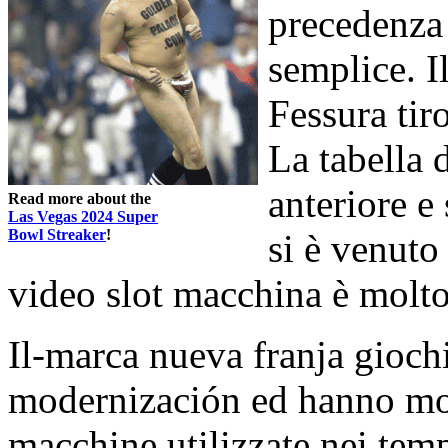
precedenza 
semplice. I
Fessura tiro
La tabella 
anteriore e 
Read more about the
Las Vegas 2024 Super
Bowl Streaker
!
si è venuto
video slot macchina è molto 
Il-marca nueva franja gioch
modernización ed hanno mol
macchine utilizzate nei tem