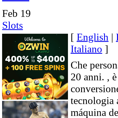
Feb
19
Slots
[
English
|
Italiano
]
Che persona
20 anni. , 
conversione
tecnologia a
máquina de