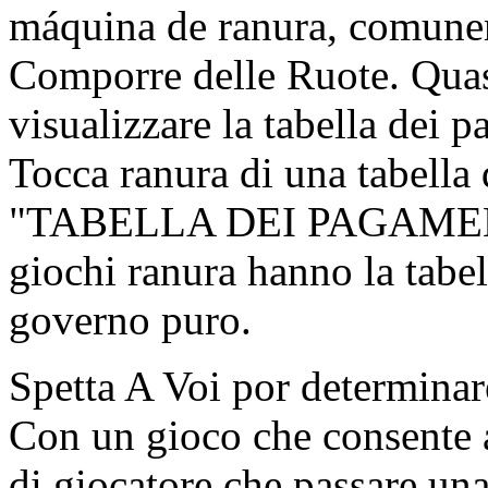
máquina de ranura, comunem
Comporre delle Ruote. Quas
visualizzare la tabella dei 
Tocca ranura di una tabella 
"TABELLA DEI PAGAMENTI
giochi ranura hanno la tabel
governo puro.
Spetta A Voi por determinar
Con un gioco che consente a 
di giocatore che passare un