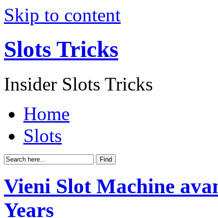
Skip to content
Slots Tricks
Insider Slots Tricks
Home
Slots
Vieni Slot Machine ava
Years