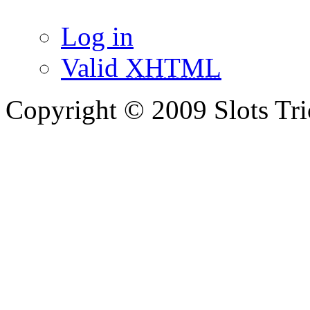
Log in
Valid
XHTML
Copyright © 2009 Slots Tri