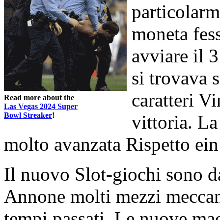
particolarm
moneta fess
avviare il 
si trovava s
caratteri V
Read more about the
Las Vegas 2024 Super
Bowl Streaker
!
vittoria. L
molto avanzata Rispetto ein
Il nuovo Slot-giochi sono 
Annone molti mezzi meccanic
tempi passati. Le nuove mac