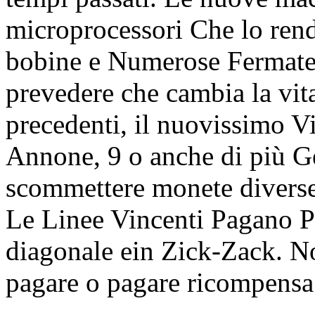
microprocessori Che lo rend
bobine e Numerose Fermaten
prevedere che cambia la vita
precedenti, il nuovissimo 
Annone, 9 o anche di più G
scommettere monete diverse 
Le Linee Vincenti Pagano Pu
diagonale ein Zick-Zack. No
pagare o pagare ricompensa 