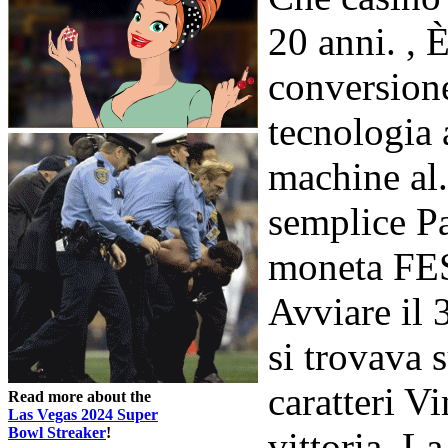
20 anni. , 
conversione
tecnologia a
machine al.
semplice Pa
moneta FES
Avviare il 
si trovava s
caratteri V
Read more about the
Las Vegas 2024 Super
Bowl Streaker
!
vittoria. L