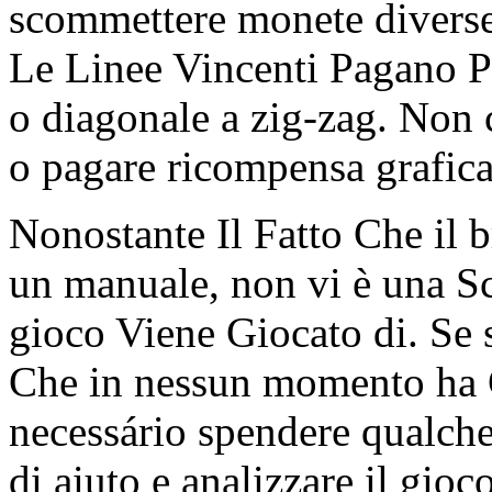
scommettere monete diverse 
Le Linee Vincenti Pagano PU
o diagonale a zig-zag. Non 
o pagare ricompensa grafica
Nonostante Il Fatto Che il 
un manuale, non vi è una Sc
gioco Viene Giocato di. Se 
Che in nessun momento ha G
necessário spendere qualch
di aiuto e analizzare il gio