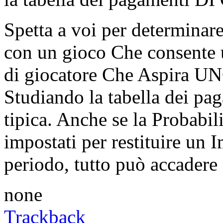
Spetta a voi per determinare
con un gioco Che consente un
di giocatore Che Aspira UN
Studiando la tabella dei p
tipica. Anche se la Probabi
impostati per restituire un 
periodo, tutto può accadere
none
Trackback