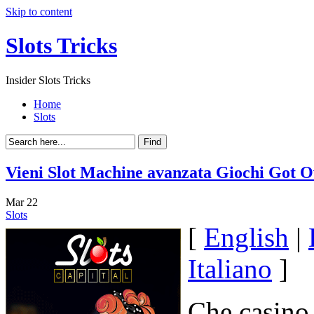
Skip to content
Slots Tricks
Insider Slots Tricks
Home
Slots
Vieni Slot Machine avanzata Giochi Got O
Mar
22
Slots
[
English
|
Italiano
]
Che casino 