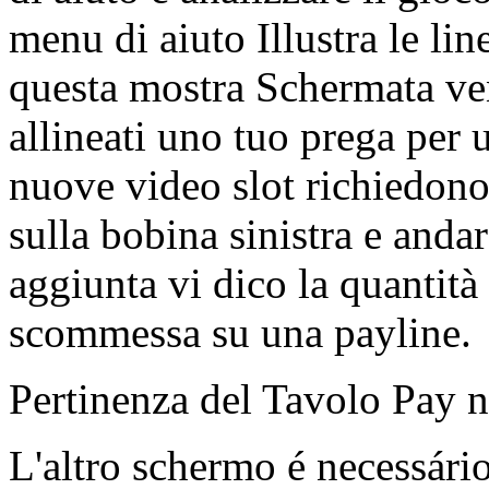
menu di aiuto Illustra le lin
questa mostra Schermata ve
allineati uno tuo prega per 
nuove video slot richiedono
sulla bobina sinistra e anda
aggiunta vi dico la quantità
scommessa su una payline.
Pertinenza del Tavolo Pay n
L'altro schermo é necessário