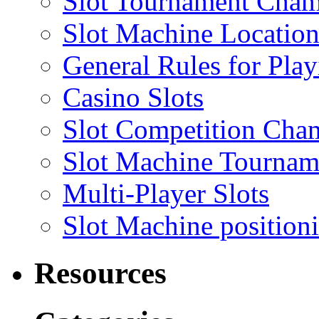
Slot Tournament Cham
Slot Machine Locatio
General Rules for Play
Casino Slots
Slot Competition Cha
Slot Machine Tournam
Multi-Player Slots
Slot Machine position
Resources