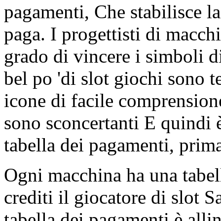
pagamenti, Che stabilisce l
paga. I progettisti di macch
grado di vincere i simboli d
bel po 'di slot giochi sono 
icone di facile comprension
sono sconcertanti E quindi 
tabella dei pagamenti, prima
Ogni macchina ha una tabel
crediti il giocatore di slot S
tabella dei pagamenti è allin