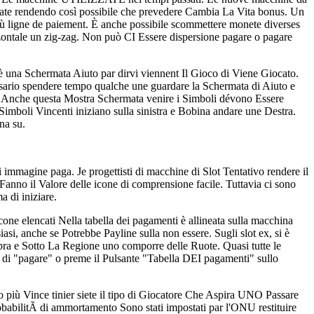
ate rendendo così possibile che prevedere Cambia La Vita bonus. Un
iù ligne de paiement. È anche possibile scommettere monete diverses
ontale un zig-zag. Non può CI Essere dispersione pagare o pagare
 è una Schermata Aiuto par dirvi viennent Il Gioco di Viene Giocato.
rio spendere tempo qualche une guardare la Schermata di Aiuto e
oco. Anche questa Mostra Schermata venire i Simboli dévono Essere
imboli Vincenti iniziano sulla sinistra e Bobina andare une Destra.
na su.
 immagine paga. Je progettisti di macchine di Slot Tentativo rendere il
Fanno il Valore delle icone di comprensione facile. Tuttavia ci sono
 di iniziare.
cone elencati Nella tabella dei pagamenti è allineata sulla macchina
si, anche se Potrebbe Payline sulla non essere. Sugli slot ex, si è
pra e Sotto La Regione uno comporre delle Ruote. Quasi tutte le
 di "pagare" o preme il Pulsante "Tabella DEI pagamenti" sullo
più Vince tinier siete il tipo di Giocatore Che Aspira UNO Passare
babilitÃ di ammortamento Sono stati impostati par l'ONU restituire